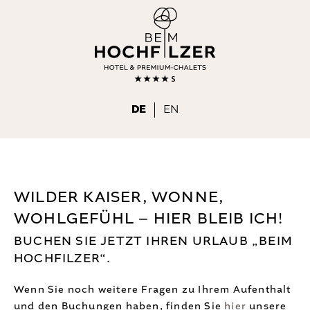
DE
EN
BEIM HOCHFILZER
DE
EN
WOHNEN & WOHLFÜHLEN
Chalet nahe Wörgl
Premium-Chalets
WILDER KAISER, WONNE,
WOHLGEFÜHL – HIER BLEIB ICH!
Hotelzimmer
BUCHEN SIE JETZT IHREN URLAUB „BEIM
Wellness
HOCHFILZER“.
Day Spa
Wenn Sie noch weitere Fragen zu Ihrem Aufenthalt
Inklusivleistungen
und den Buchungen haben, finden Sie
hier
unsere