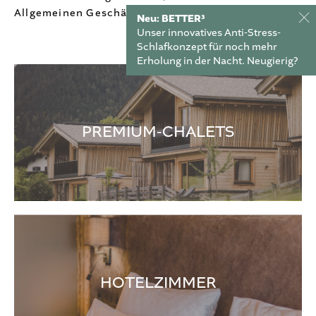
Anfragen
Allgemeinen Geschäftsbedingungen.
Neu:
BETTER³
Buchen
Unser innovatives Anti-Stress-
Schlafkonzept für noch mehr
Angebote
Erholung in der Nacht. Neugierig?
Gutschein
KULINARIK & KOCHSCHULE
PREMIUM-CHALETS
ERLEBEN & ENTDECKEN
HOTELZIMMER