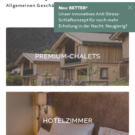
Anfragen
Allgemeinen Geschäftsbedingungen.
Neu:
BETTER³
Buchen
Unser innovatives Anti-Stress-
Schlafkonzept für noch mehr
Angebote
Erholung in der Nacht. Neugierig?
Gutschein
KULINARIK & KOCHSCHULE
PREMIUM-CHALETS
ERLEBEN & ENTDECKEN
HOTELZIMMER