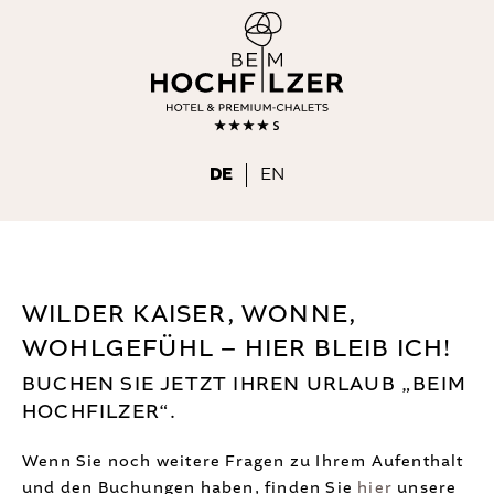
DE
EN
BEIM HOCHFILZER
DE
EN
WOHNEN & WOHLFÜHLEN
Chalet nahe Wörgl
Premium-Chalets
WILDER KAISER, WONNE,
WOHLGEFÜHL – HIER BLEIB ICH!
Hotelzimmer
BUCHEN SIE JETZT IHREN URLAUB „BEIM
Wellness
HOCHFILZER“.
Day Spa
Wenn Sie noch weitere Fragen zu Ihrem Aufenthalt
Inklusivleistungen
und den Buchungen haben, finden Sie
hier
unsere